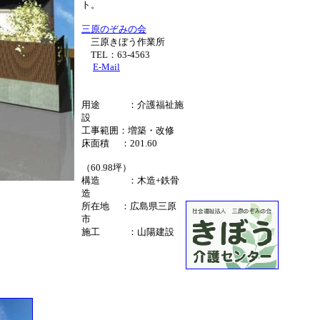
ト。
三原のぞみの会
三原きぼう作業所
TEL：63-4563
E-Mail
用途 ：介護福祉施
設
工事範囲：増築・改修
床面積 ：201.60
（60.98坪）
構造 ：木造+鉄骨
造
所在地 ：広島県三原
市
施工 ：山陽建設