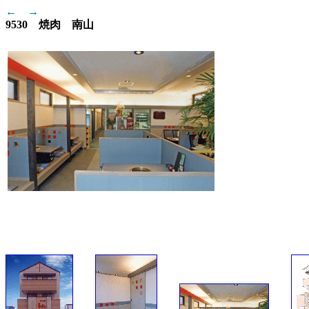
←
→
9530 焼肉 南山