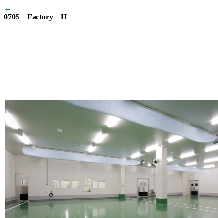
←
0705 Factory H