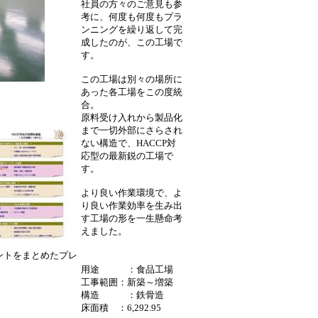
社員の方々のご意見も参
考に、何度も何度もプラ
ンニングを繰り返して完
成したのが、この工場で
す。
この工場は別々の場所に
あった各工場をこの度統
合。
原料受け入れから製品化
まで一切外部にさらされ
ない構造で、
HACCP対
応型の最新鋭の工場で
す。
より良い作業環境で、よ
り良い作業効率を生み出
す工場の形を一生懸命考
えました。
をまとめたプレ
用途 ：食品工場
工事範囲：新築～増築
構造 ：鉄骨造
床面積 ：6,292.95