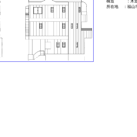
構造 ：木
所在地 ：福山