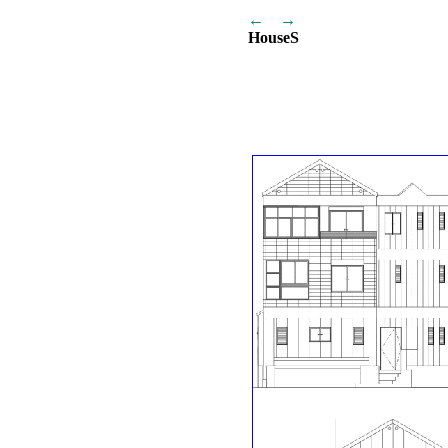
←
→
HouseS