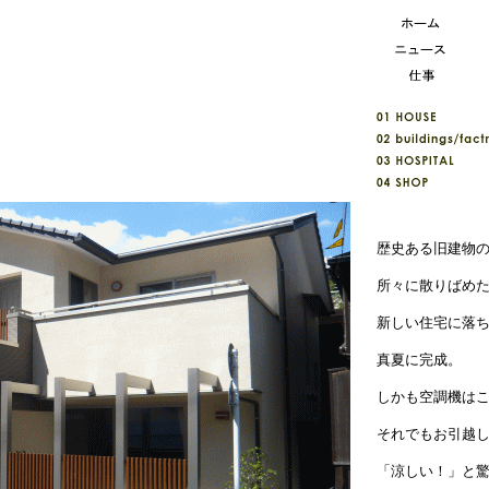
歴史ある旧建物
所々に散りばめ
新しい住宅に落
真夏に完成。
しかも空調機は
それでもお引越
「涼しい！」と