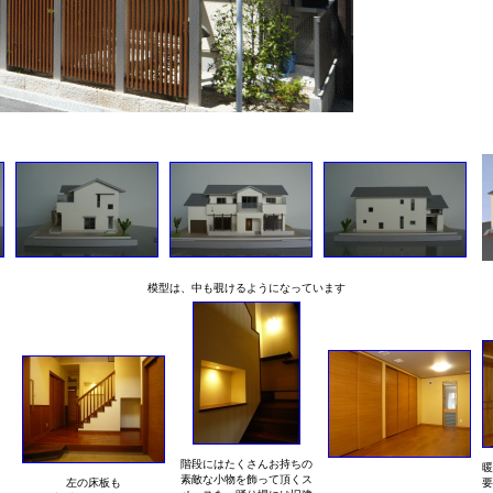
模型は、中も覗けるようになっています
階段にはたくさんお持ちの
暖
素敵な小物を飾って頂くス
左の床板も
要