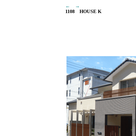
←
→
1108 HOUSE K