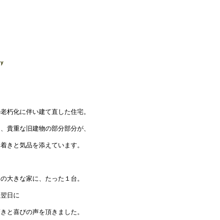
の老朽化に伴い建て直した住宅。
た、貴重な旧建物の部分部分が、
ち着きと気品を添えています。
この大きな家に、たった１台。
し翌日に
驚きと喜びの声を頂きました。