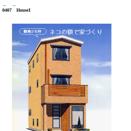
←
→
0407 HouseI